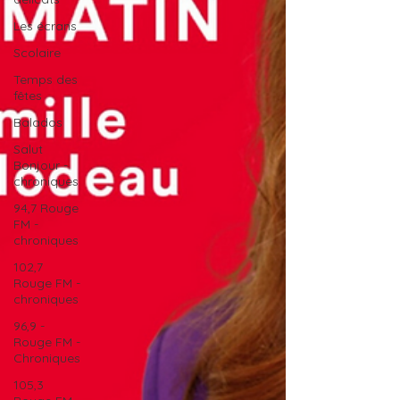
Les écrans
Scolaire
Temps des
fêtes
Balados
Salut
Bonjour -
chroniques
94,7 Rouge
FM -
chroniques
102,7
Rouge FM -
chroniques
96,9 -
Rouge FM -
Chroniques
105,3