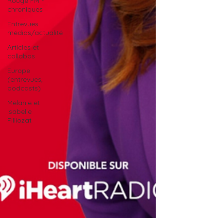
Rouge FM -
chroniques
Entrevues
médias/actualité
Articles et
collabos
Europe
(entrevues,
podcasts)
Mélanie et
Isabelle
Filliozat