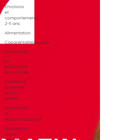
Émotions
et
comportements
2-5 ans
Alimentation
Coparentalité/couple
Être parent
La
parentalité
sécurisante
Confiance
et estime
de soi
enfant
Autonomie
et
responsabilisation
Aborder les
sujets
délicats