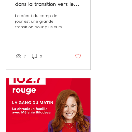
dans la transition vers le
camp de jour
Le début du camp de
jour est une grande
transition pour plusieurs
enfants. Entre les
nouveaux repères, les
inconnus et la fatigue
accumulée de la fin
d'année scolaire, il est
7
0
normal qu'ils vivent de
l'inquiétude ou de la
résistance. Quelques
gestes simples peuvent
faire toute la différence.