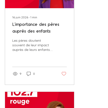
16 juin 2026
∙
1
min
L'importance des pères
auprès des enfants
Les pères doutent
souvent de leur impact
auprès de leurs enfants.
Pourtant, la recherche est
claire : un père présent,
engagé et significatif
contribue au
développement de la
9
0
confiance en soi, des
habiletés sociales, de
l’autonomie et de la
persévérance. Un rappel
précieux à l’approche de
la fête des Pères.