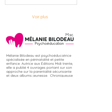
repères construits
pendant dix mois peut
susciter de l’inquiétude,
de la tristesse ou de
Voir plus
l’anxiété. Comment
accompagner nos
enfants à travers cette
période de changement?
Mélanie Bilodeau est psychoéducatrice
spécialisée en périnatalité et petite
enfance. Autrice aux Éditions Midi trente,
elle a publié 4 ouvrages portant sur son
approche sur la parentalité sécurisante
et deux albums jeunesse. Chroniqueuse
à la radio et à la télévision, notamment
à
Salut Bonjour
et
Rouge FM,
elle sait
toucher les auditeurs par ses sujets
répondant aux préoccupations des
familles. Conférencière et formatrice, elle
rayonne également à l'international, soit
en France, en Belgique et au Maroc.
Mélanie Bilodeau, c'est aussi une clinique
de services en psychoéducation à Trois-