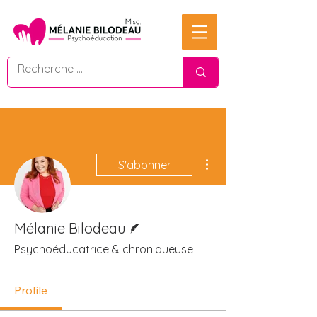
Plus d'actions
S'abonner
Écrivain
Mélanie Bilodeau
Psychoéducatrice & chroniqueuse
Profile