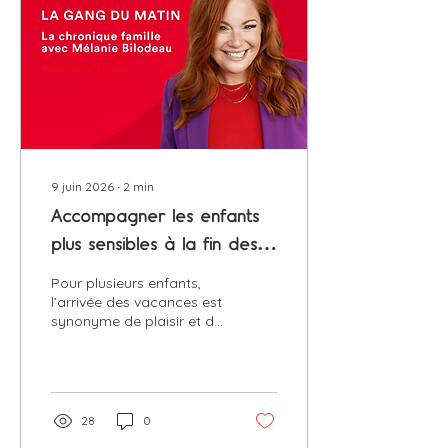
9 juin 2026
∙
2
min
Accompagner les enfants
plus sensibles à la fin des
classes
Pour plusieurs enfants,
l’arrivée des vacances est
synonyme de plaisir et de
liberté. Mais pour
d’autres, elle représente
aussi une grande
transition. Dire au revoir
aux enseignants, aux
28
0
amis, à la routine et aux