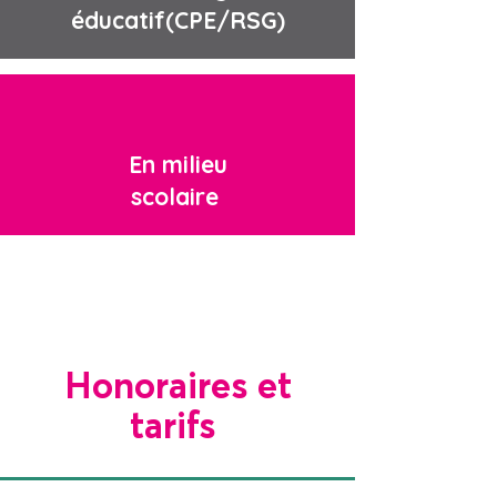
éducatif(CPE/RSG)
En milieu
scolaire
Honoraires et
tarifs