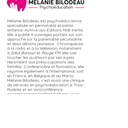
Mélanie Bilodeau est psychoéducatrice
spécialisée en périnatalité et petite
enfance. Autrice aux Éditions Midi trente,
elle a publié 4 ouvrages portant sur son
approche sur la parentalité sécurisante
et deux albums jeunesse. Chroniqueuse
à la radio et à la télévision, notamment
à
Salut Bonjour
et
Rouge FM,
elle sait
toucher les auditeurs par ses sujets
répondant aux préoccupations des
familles. Conférencière et formatrice, elle
rayonne également à l'international, soit
en France, en Belgique et au Maroc.
Mélanie Bilodeau, c'est aussi une clinique
de services en psychoéducation à Trois-
Rivières et en visioconférence
accompagnant l'enfant 0-18 ans et sa
famille dans l'ouverture et la
bienveillance.
Rejoindre le groupe privé