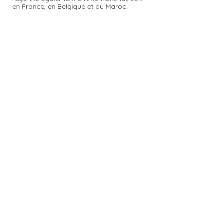
en France, en Belgique et au Maroc.
Mélanie Bilodeau, c'est aussi une clinique
de services en psychoéducation à Trois-
Rivières et en visioconférence
accompagnant l'enfant 0-18 ans et sa
famille dans l'ouverture et la
bienveillance.
Rejoindre le groupe privé
Services
professionnels en
psychoéducation