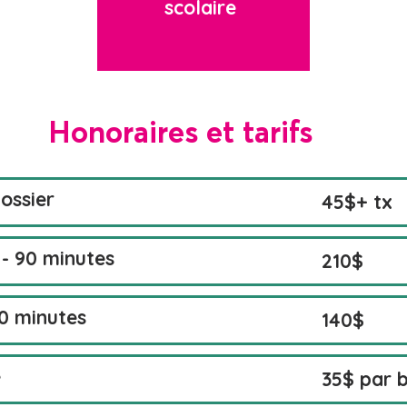
scolaire
Honoraires et tarifs
dossier
45$+ tx
 - 90 minutes
210$
60 minutes
140$
e
35$ par 