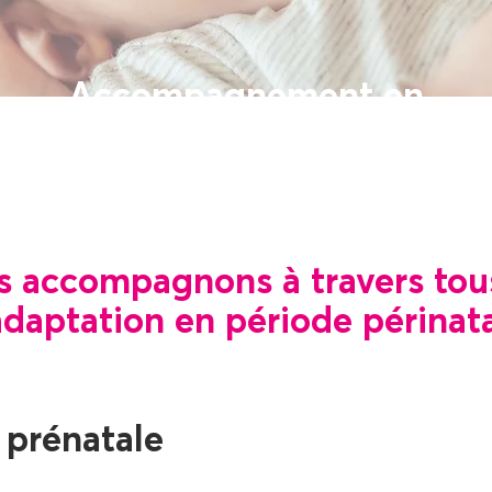
Accompagnement en
période périnatale
 accompagnons à travers tous
adaptation en période périnata
 prénatale