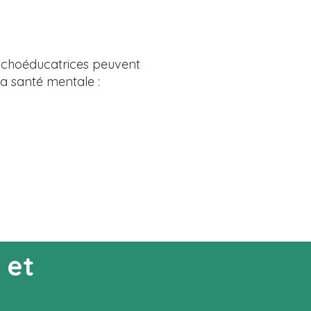
sychoéducatrices peuvent
 la santé mentale :
 et