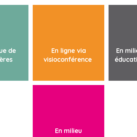
que de
En ligne via
En mil
ières
visioconférence
éducat
En milieu