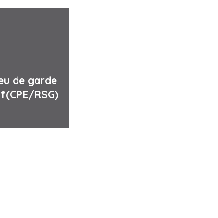
ieu de garde
if(CPE/RSG)