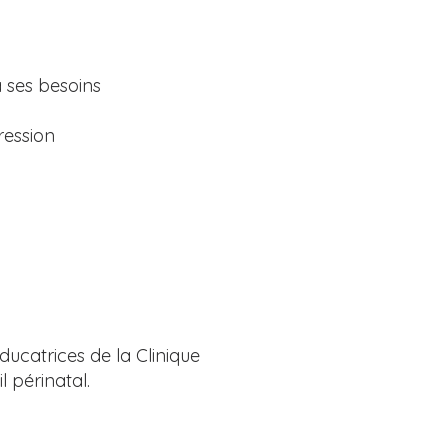
 ses besoins
ression
catrices de la Clinique
l périnatal.