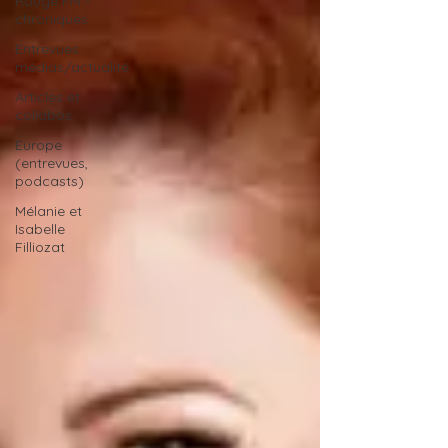
Rouge FM -
chroniques
Entrevues
médias/actualité
Articles et
collabos
Europe
(entrevues,
podcasts)
Mélanie et
Isabelle
Filliozat