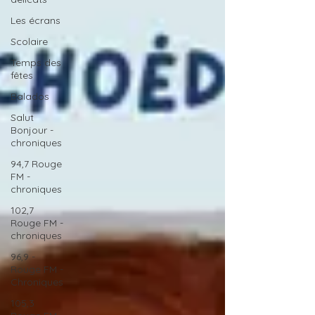
Les écrans
Scolaire
Temps des
fêtes
Balados
Salut
Bonjour -
chroniques
94,7 Rouge
FM -
chroniques
102,7
Rouge FM -
chroniques
96,9 -
Rouge FM -
Chroniques
105,3