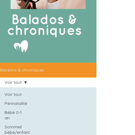
Balados &
chroniques
Balados & chroniques
Voir tout
Voir tout
Périnatalité
Bébé 0-1
an
Sommeil
bébé/enfant