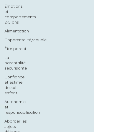
Émotions
et
comportements
2-5 ans
Alimentation
Coparentalité/couple
Être parent
La
parentalité
sécurisante
Confiance
et estime
de soi
enfant
Autonomie
et
responsabilisation
Aborder les
sujets
délicats