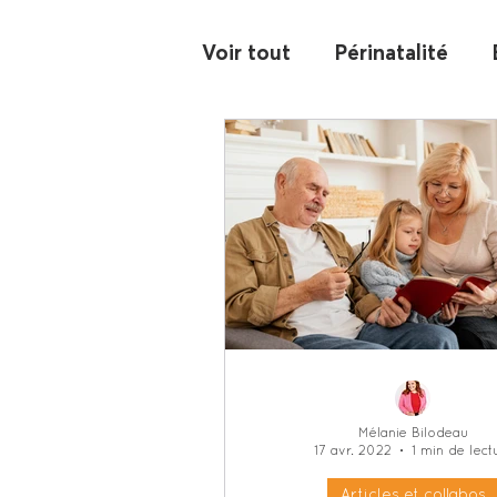
Voir tout
Périnatalité
Alimentation
Coparen
Confiance et estime de s
Les écrans
Scolaire
94,7 Rouge FM - chroniq
Mélanie Bilodeau
17 avr. 2022
1 min de lect
105,3 Rouge FM - chroni
Articles et collabos