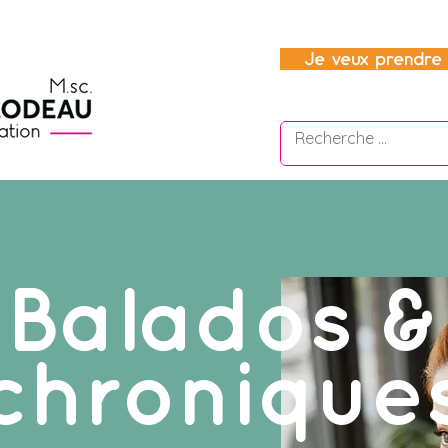
Je veux prendre 
Balados &
chronique