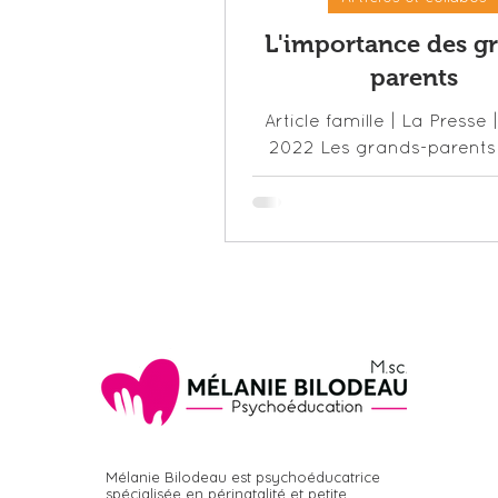
L'importance des g
parents
Europe (entrevues, podca
Article famille | La Presse |
2022 Les grands-parents
rôle fondamental à jouer.
que ça prend un village p
Mélanie Bilodeau est psychoéducatrice
spécialisée en périnatalité et petite