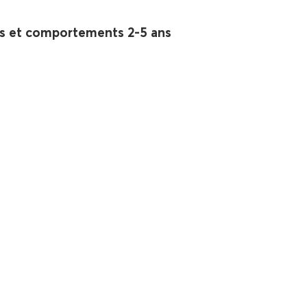
s et comportements 2-5 ans
écurisante
Aborder les sujets délicats
- chroniques
uge FM - Chroniques
t collabos