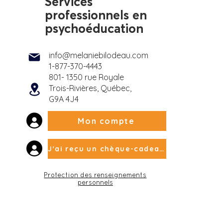
Services
professionnels en
psychoéducation
info@melaniebilodeau.com
1-877-370-4443
801- 1350 rue Royale
Trois-Rivières, Québec,
G9A 4J4
Mon compte
J'ai reçu un chèque-cadeau
Protection des renseignements
personnels