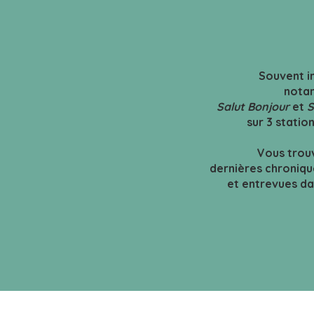
Souvent in
notam
Salut Bonjour
et
S
sur 3 statio
Vous trou
dernières chroniqu
et entrevues dan