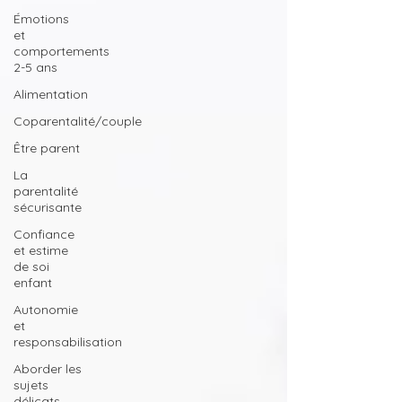
Émotions
et
comportements
2-5 ans
Alimentation
Coparentalité/couple
Être parent
La
parentalité
sécurisante
Confiance
et estime
de soi
enfant
Autonomie
et
responsabilisation
Aborder les
sujets
délicats