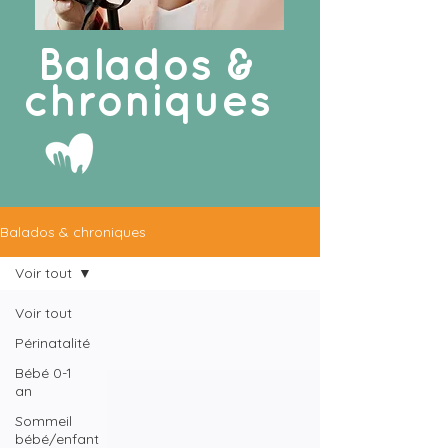
Balados &
chroniques
Balados & chroniques
Voir tout
Voir tout
Périnatalité
Bébé 0-1
an
Sommeil
bébé/enfant