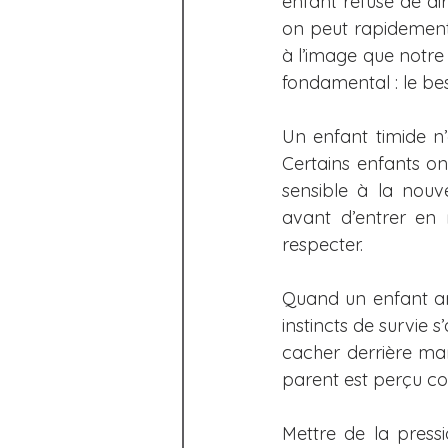
enfant refuse de di
Les écrans
Scolaire
on peut rapidement s
à l’image que notre e
fondamental : le bes
94,7 Rouge FM - chroniques
Un enfant timide n
Certains enfants o
105,3 Rouge FM - chroniques
sensible à la nouv
avant d’entrer en 
respecter.
Europe (entrevues, podcasts
Quand un enfant arr
instincts de survie s
cacher derrière mam
parent est perçu co
Mettre de la pressi