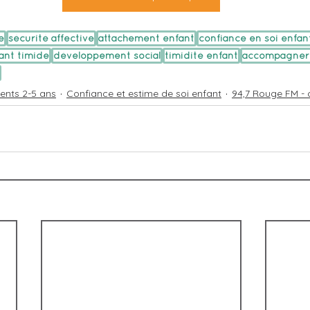
e
sécurité affective
attachement enfant
confiance en soi enfan
ant timide
développement social
timidité enfant
accompagner 
nts 2-5 ans
Confiance et estime de soi enfant
94,7 Rouge FM - 