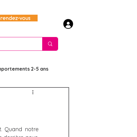
rendez-vous
mportements 2-5 ans
te
es sujets délicats
. Quand notre 