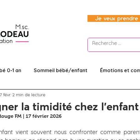
Je veux prendre 
bé 0-1 an
Sommeil bébé/enfant
Émotions et co
7 févr.
2 min de lecture
ité/couple
Être parent
La parentalité sécurisan
r la timidité chez l'enfant
Rouge FM | 17 février 2026
nfant
Autonomie et responsabilisation
Aborder l
’enfant vient souvent nous confronter comme parent