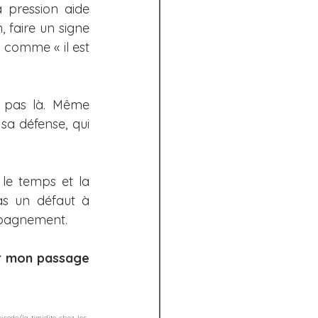
 pression aide 
, faire un signe 
 comme « il est 
t pas là. Même 
sa défense, qui 
le temps et la 
pas un défaut à 
ompagnement.
er mon passage 
sode/la-timidite-chez-les-