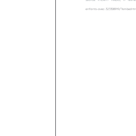
enfants-avec-323308919/?embed=tr