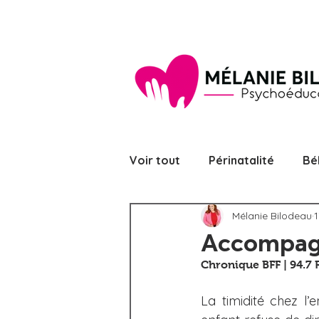
Voir tout
Périnatalité
Bé
Mélanie Bilodeau
1
Alimentation
Coparental
Accompagne
Chronique BFF | 94.7 
Confiance et estime de soi e
La timidité chez l