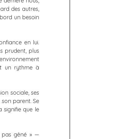
derrière nous, 
iques
ard des autres, 
’abord un besoin 
hroniques
fiance en lui. 
 prudent, plus 
environnement 
st un rythme à 
n sociale, ses 
: son parent. Se 
ignifie que le 
s pas gêné » — 