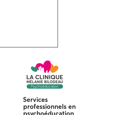
stifier la parentalité
Services
tive et bienveillante
professionnels en
psychoéducation