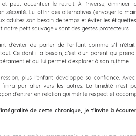
et peut accentuer le retrait. À l’inverse, diminuer la
en sécurité. Lui offrir des alternatives (envoyer la main
aux adultes son besoin de temps et éviter les étiquettes
t notre petit sauvage » sont des gestes protecteurs.
ant d’éviter de parler de l’enfant comme s’il n’étai
d tout. Ce dont il a besoin, c’est d’un parent qui prend 
rament et qui lui permet d’explorer à son rythme.
ession, plus l’enfant développe sa confiance. Avec 
il finira par aller vers les autres. La timidité n’est 
façon d’entrer en relation qui mérite respect et acc
’intégralité de cette chronique, je t’invite à écout
r 2026, repéré à 
https://www.iheart.com/podcast/962-le-meilleur-du-947-rouge-273579898/epi