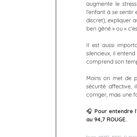
augmente le stress 
l’enfant à se sentir 
discret), expliquer 
ben gêné » ou « c’es
Il est aussi import
silencieux, il enten
comprend son tempé
Moins on met de pr
sécurité affective, 
corriger, mais une 
🎧 
Pour entendre l
au 94,7 ROUGE.
Source: IHEART RADIO, 17 févrie