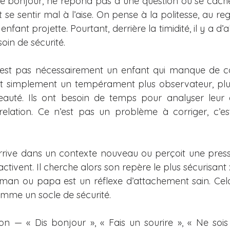
re bonjour, ne répond pas à une question ou se cache 
Temps des fêtes
Balados
Salut Bonjour - chron
e sentir mal à l’aise. On pense à la politesse, au reg
nfant projette. Pourtant, derrière la timidité, il y a d
oin de sécurité.
102,7 Rouge FM - chroniques
96,9 - Rouge FM - C
’est pas nécessairement un enfant qui manque de con
nt simplement un tempérament plus observateur, plus
Entrevues médias/actualité
Articles et collabos
eauté. Ils ont besoin de temps pour analyser leur 
relation. Ce n’est pas un problème à corriger, c’e
)
Mélanie et Isabelle Filliozat
ive dans un contexte nouveau ou perçoit une pressio
’activent. Il cherche alors son repère le plus sécurisant 
an ou papa est un réflexe d’attachement sain. Cela s
mme un socle de sécurité.
on — « Dis bonjour », « Fais un sourire », « Ne soi