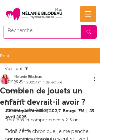
Post
Voir tout
Mélanie Bilodeau
Voir tout
29 avr. 2025
1 min de lecture
Combien de jouets un
Périnatalité
enfant devrait-il avoir ?
Bébé 0-1 an
Sommeil bébé/enfant
Chronique famille | 102,7 Rouge FM | 29 
avril 2025
Émotions et comportements 2-5 ans
Alimentation
Dans cette chronique, je me penche 
sur une question qui revient souvent : 
Coparentalité/couple