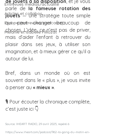
de jouets à sa disposition
, et je vous 
Entrevues médias/actualité
parle de 
la fameuse rotation des 
Articles et collabos
jouets
 — une stratégie toute simple 
qui peut changer beaucoup de 
Europe (entrevues, podcasts)
choses. L’idée, ce n’est pas de priver, 
Mélanie et Isabelle Filliozat
mais d’aider l’enfant à retrouver du 
plaisir dans ses jeux, à utiliser son 
imagination, et à mieux gérer ce qu’il a 
autour de lui.
Bref, dans un monde où on est 
souvent dans le « plus », je vous invite 
à penser au 
« mieux »
.
🎙️ Pour écouter la chronique complète, 
c’est juste ici 👇
Source: IHEART RADIO, 29 avril 2025, re
péré à 
https://www.iheart.com/podcast/962-la-gang-du-matin-en-