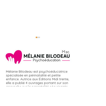
Les jeux de vio
Mélanie Bilodeau est psychoéducatrice
Les bienfaits du jeu
spécialisée en périnatalité et petite
enfance. Autrice aux Éditions Midi trente,
risqué chez l'enfant
elle a publié 4 ouvrages portant sur son
approche sur la parentalité sécurisante
et deux albums jeunesse. Chroniqueuse
à la radio et à la télévision, notamment
à
Salut Bonjour
et
Rouge FM,
elle sait
toucher les auditeurs par ses sujets
répondant aux préoccupations des