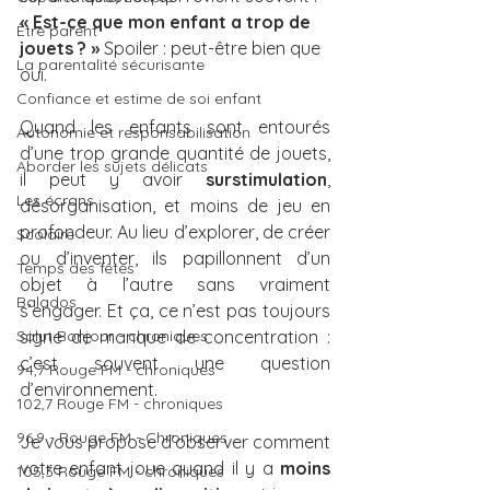
« Est-ce que mon enfant a trop de 
Être parent
jouets ? »
 Spoiler : peut-être bien que 
La parentalité sécurisante
oui.
Confiance et estime de soi enfant
Quand les enfants sont entourés 
Autonomie et responsabilisation
d’une trop grande quantité de jouets, 
Aborder les sujets délicats
il peut y avoir 
surstimulation
, 
Les écrans
désorganisation, et moins de jeu en 
profondeur. Au lieu d’explorer, de créer 
Scolaire
ou d’inventer, ils papillonnent d’un 
Temps des fêtes
objet à l’autre sans vraiment 
Balados
s’engager. Et ça, ce n’est pas toujours 
Salut Bonjour - chroniques
signe de manque de concentration : 
c’est souvent une question 
94,7 Rouge FM - chroniques
d’environnement.
102,7 Rouge FM - chroniques
96,9 - Rouge FM - Chroniques
Je vous propose d’observer comment 
votre enfant joue quand il y a 
moins 
105,3 Rouge FM - chroniques