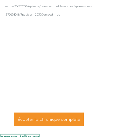
estrie-73675260/episode/une-comptable-en-panique-et-des-
273698011/?position=2039&embed=true
Écouter la chronique complète