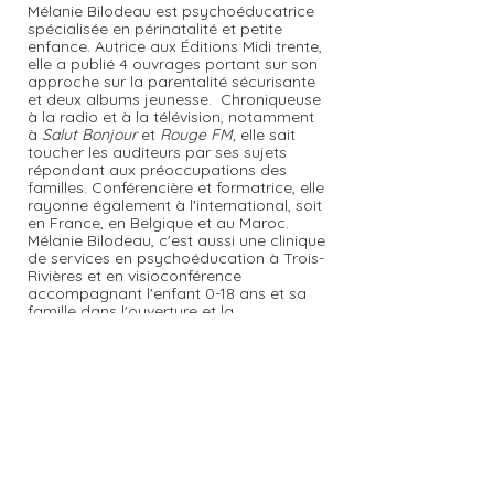
La pression parentale
Le jugement pa
Mélanie Bilodeau est psychoéducatrice
spécialisée en périnatalité et petite
enfance. Autrice aux Éditions Midi trente,
elle a publié 4 ouvrages portant sur son
approche sur la parentalité sécurisante
et deux albums jeunesse. Chroniqueuse
à la radio et à la télévision, notamment
à
Salut Bonjour
et
Rouge FM,
elle sait
toucher les auditeurs par ses sujets
répondant aux préoccupations des
familles. Conférencière et formatrice, elle
rayonne également à l'international, soit
en France, en Belgique et au Maroc.
Mélanie Bilodeau, c'est aussi une clinique
de services en psychoéducation à Trois-
Rivières et en visioconférence
accompagnant l'enfant 0-18 ans et sa
famille dans l'ouverture et la
bienveillance.
Rejoindre le groupe privé