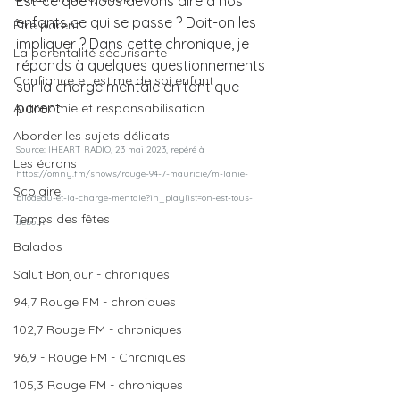
Est-ce que nous devons dire à nos 
enfants ce qui se passe ? Doit-on les 
Être parent
impliquer ? Dans cette chronique, je 
La parentalité sécurisante
réponds à quelques questionnements 
Confiance et estime de soi enfant
sur la charge mentale en tant que 
parent. 
Autonomie et responsabilisation
Aborder les sujets délicats
Source: IHEART RADIO, 23 mai 2023, repéré à 
Les écrans
https://omny.fm/shows/rouge-94-7-mauricie/m-lanie-
Scolaire
bilodeau-et-la-charge-mentale?in_playlist=on-est-tous-
Temps des fêtes
debout
Balados
Salut Bonjour - chroniques
94,7 Rouge FM - chroniques
102,7 Rouge FM - chroniques
96,9 - Rouge FM - Chroniques
105,3 Rouge FM - chroniques