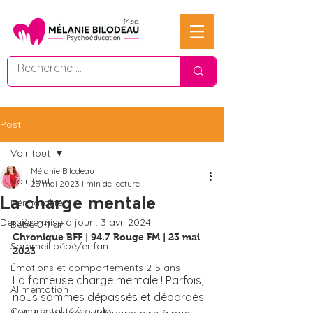
Post
Voir tout
Mélanie Bilodeau
Voir tout
23 mai 2023
1 min de lecture
La charge mentale
Périnatalité
Dernière mise à jour :
3 avr. 2024
Bébé 0-1 an
Chronique BFF | 94.7 Rouge FM | 23 mai 
Sommeil bébé/enfant
2023
Émotions et comportements 2-5 ans
La fameuse charge mentale ! Parfois, 
Alimentation
nous sommes dépassés et débordés. 
Coparentalité/couple