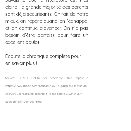
Savais-tu que la littérature est très 
claire : la grande majorité des parents 
sont déjà sécurisants. On fait de notre 
mieux, on répare quand on l’échappe, 
et on continue d’avancer. On n’a pas 
besoin d’être parfaits pour faire un 
excellent boulot.
Écoute la chronique complète pour 
en savoir plus ! 
Source: IHEART RADIO, 1er décembre 2025, re
péré à 
https://www.iheart.com/podcast/962-la-gang-du-matin-au-
saguen-73675265/episode/la-fille-du-cercle-310242406/?
position=2571&embed=true