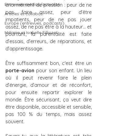
Entrevues médias/actualité
énormément de pression : peur de ne 
pas faire assez, peur d’être 
Articles et collabos
impatients, peur de ne pas jouer 
Europe (entrevues, podcasts)
assez, de ne pas être à la hauteur… et 
Mélanie et Isabelle Filliozat
pourtant, la parentalité est faite 
d’essais, d’erreurs, de réparations, et 
d’apprentissage.
Être suffisamment bon, c'est être un 
porte-avion
 pour son enfant. Un lieu 
où il peut revenir faire le plein 
d’énergie, d’amour et de réconfort, 
pour ensuite repartir explorer le 
monde. Être sécurisant, ça veut dire 
être disponible, accessible et sensible, 
pas 100 % du temps, mais assez 
souvent.