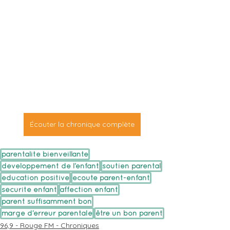
Écouter la chronique complète
parentalité bienveillante
développement de l’enfant
soutien parental
éducation positive
écoute parent-enfant
sécurité enfant
affection enfant
parent suffisamment bon
marge d’erreur parentale
être un bon parent
96,9 - Rouge FM - Chroniques