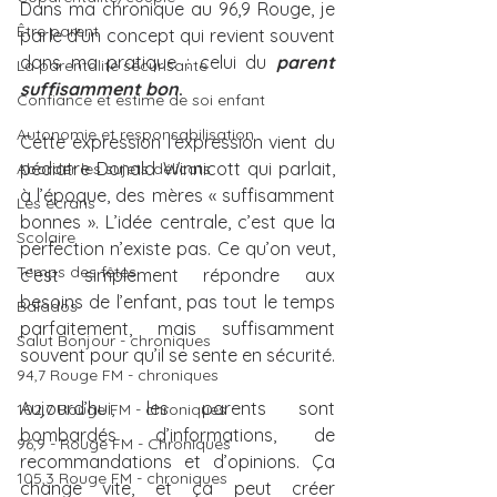
Dans ma chronique au 96,9 Rouge, je 
Être parent
parle d’un concept qui revient souvent 
dans ma pratique : celui du 
parent 
La parentalité sécurisante
suffisamment bon
.
Confiance et estime de soi enfant
Autonomie et responsabilisation
Cette expression l’expression vient du 
pédiatre Donald Winnicott qui parlait, 
Aborder les sujets délicats
à l’époque, des mères « suffisamment 
Les écrans
bonnes ». L’idée centrale, c’est que la 
Scolaire
perfection n’existe pas. Ce qu’on veut, 
Temps des fêtes
c’est simplement répondre aux 
besoins de l’enfant, pas tout le temps 
Balados
parfaitement, mais suffisamment 
Salut Bonjour - chroniques
souvent pour qu’il se sente en sécurité.
94,7 Rouge FM - chroniques
Aujourd’hui, les parents sont 
102,7 Rouge FM - chroniques
bombardés d’informations, de 
96,9 - Rouge FM - Chroniques
recommandations et d’opinions. Ça 
105,3 Rouge FM - chroniques
change vite, et ça peut créer 