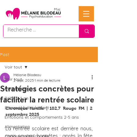
Post
Voir tout
Mélanie Bilodeau
Voir tout
2 sept. 2025
1 min de lecture
Stratégies concrètes pour
Périnatalité
faciliter la rentrée scolaire
Bébé 0-1 an
Sommeil bébé/enfant
Chronique famille | 102,7 Rouge FM | 2 
septembre 2025 
Émotions et comportements 2-5 ans
Alimentation
La rentrée scolaire est derrière nous, 
mais soyons honnêtes : après la fête 
Coparentalité/couple