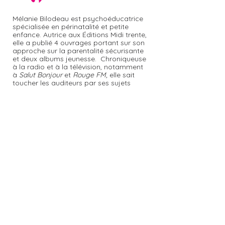
Mélanie Bilodeau est psychoéducatrice
Rentrée scolaire : et si
Rentrée scolaire
spécialisée en périnatalité et petite
enfance. Autrice aux Éditions Midi trente,
on misait sur la relation ?
(et embrasser) 
elle a publié 4 ouvrages portant sur son
approche sur la parentalité sécurisante
et deux albums jeunesse. Chroniqueuse
à la radio et à la télévision, notamment
à
Salut Bonjour
et
Rouge FM,
elle sait
toucher les auditeurs par ses sujets
répondant aux préoccupations des
familles. Conférencière et formatrice, elle
rayonne également à l'international, soit
en France, en Belgique et au Maroc.
Mélanie Bilodeau, c'est aussi une clinique
de services en psychoéducation à Trois-
Rivières et en visioconférence
accompagnant l'enfant 0-18 ans et sa
famille dans l'ouverture et la
bienveillance.
Rejoindre le groupe privé