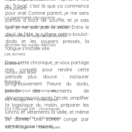
du Travail, c’est là que ça commence 
Être parent
pour vrai! Comme parent, je me sens 
La parentalité sécurisante
parfois à bout de souffle, et je sais 
Confiance et estime de soi enfant
que je ne suis pas la seule. Entre le 
deuil de l’été, le rythme métro-boulot-
Autonomie et responsabilisation
dodo et les soupers pressés, la 
Aborder les sujets délicats
fatigue s’installe vite.
Les écrans
Dans cette chronique, je vous partage 
Scolaire
mes conseils pour rendre cette 
Temps des fêtes
période plus douce : instaurer 
Balados
progressivement l’heure du dodo, 
Salut Bonjour - chroniques
prévoir des moments de 
décompression après l’école, simplifier 
94,7 Rouge FM - chroniques
la logistique du matin, préparer les 
102,7 Rouge FM - chroniques
lunchs et vêtements la veille, et même 
96,9 - Rouge FM - Chroniques
se donner une soirée congé par 
semaine pour respirer.
105,3 Rouge FM - chroniques