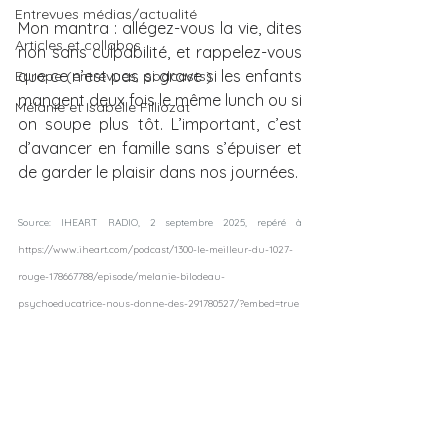
Entrevues médias/actualité
Mon mantra : allégez-vous la vie, dites 
Articles et collabos
non sans culpabilité, et rappelez-vous 
que ce n’est pas si grave si les enfants 
Europe (entrevues, podcasts)
mangent deux fois le même lunch ou si 
Mélanie et Isabelle Filliozat
on soupe plus tôt. L’important, c’est 
d’avancer en famille sans s’épuiser et 
de garder le plaisir dans nos journées.
Source: IHEART RADIO, 2 septembre 2025, re
péré à 
https://www.iheart.com/podcast/1300-le-meilleur-du-1027-
rouge-178667788/episode/melanie-bilodeau-
psychoeducatrice-nous-donne-des-291780527/?embed=true