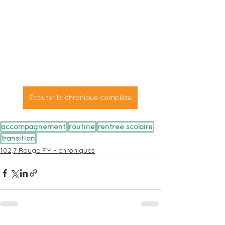
Écouter la chronique complète
accompagnement
routine
rentrée scolaire
transition
102,7 Rouge FM - chroniques