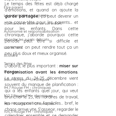
Le temps des fêtes est déjà chargé 
Être parent
d’émotions, et quand on ajoute la 
La parentalité sécurisante
garde partagée
, ça peut devenir un 
vrai casse-tête pour les parents… et 
Confiance et estime de soi enfant
pour les enfants. Dans cette 
Autonomie et responsabilisation
chronique, j’aborde pourquoi cette 
Aborder les sujets délicats
période peut être si difficile et 
comment on peut rendre tout ça un 
Les écrans
peu plus doux et mieux organisé.
Scolaire
Temps des fêtes
D'abord, le plus important : 
miser sur 
Balados
l’organisation avant les émotions
. 
Le stress du 24-25 décembre vient 
Salut Bonjour - chroniques
souvent du manque de planification : 
94,7 Rouge FM - chroniques
qui a les enfants quel jour, qui veut 
102,7 Rouge FM - chroniques
bruncher le 25, les horaires de travail, 
les recompositions familiales… bref, le 
96,9 - Rouge FM - Chroniques
chaos arrive vite. S’asseoir, regarder le 
105,3 Rouge FM - chroniques
calendrier ensemble et se demander 