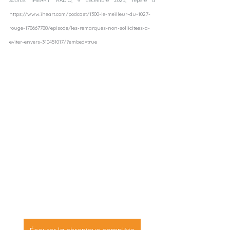
Source: IHEART RADIO, 9 décembre 2025, re
péré à 
https://www.iheart.com/podcast/1300-le-meilleur-du-1027-
rouge-178667788/episode/les-remarques-non-sollicitees-a-
eviter-envers-310451017/?embed=true