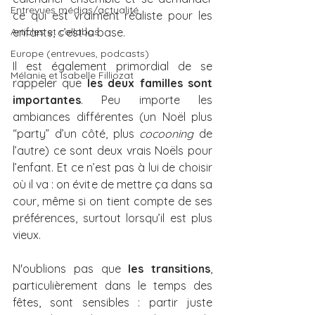
Entrevues médias/actualité
ce qui est vraiment réaliste pour les 
Articles et collabos
enfants, c’est la base.
Europe (entrevues, podcasts)
Il est également primordial de se 
Mélanie et Isabelle Filliozat
rappeler que 
les deux familles sont 
importantes
. Peu importe les 
ambiances différentes (un Noël plus 
“party” d’un côté, plus 
cocooning
 de 
l’autre) ce sont deux vrais Noëls pour 
l’enfant. Et ce n’est pas à lui de choisir 
où il va : on évite de mettre ça dans sa 
cour, même si on tient compte de ses 
préférences, surtout lorsqu’il est plus 
vieux.
N'oublions pas que 
les transitions
, 
particulièrement dans le temps des 
fêtes, sont sensibles : partir juste 