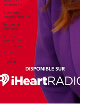
Rouge FM -
chroniques
Entrevues
médias/actualité
Articles et
collabos
Europe
(entrevues,
podcasts)
Mélanie et
Isabelle
Filliozat