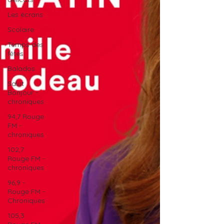
Les écrans
Scolaire
Temps des
fêtes
Balados
Salut
Bonjour -
chroniques
94,7 Rouge
FM -
chroniques
102,7
Rouge FM -
chroniques
96,9 -
Rouge FM -
Chroniques
105,3