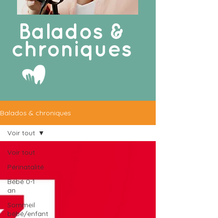
Balados &
chroniques
Balados & chroniques
Voir tout
Voir tout
Périnatalité
Bébé 0-1
an
Sommeil
bébé/enfant