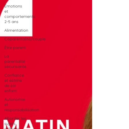
Émotions
et
comportements
2-5 ans
Alimentation
Coparentalité/couple
Être parent
La
parentalité
sécurisante
Confiance
et estime
de soi
enfant
Autonomie
et
responsabilisation
Aborder les
sujets
délicats