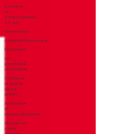
Émotions
et
comportements
2-5 ans
Alimentation
Coparentalité/couple
Être parent
La
parentalité
sécurisante
Confiance
et estime
de soi
enfant
Autonomie
et
responsabilisation
Aborder les
sujets
délicats