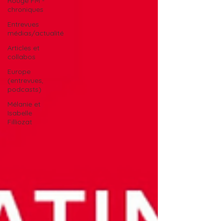
Rouge FM -
chroniques
Entrevues
médias/actualité
Articles et
collabos
Europe
(entrevues,
podcasts)
Mélanie et
Isabelle
Filliozat