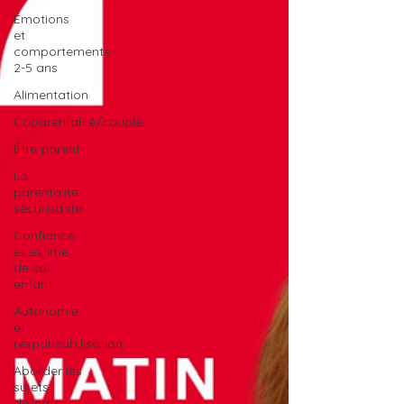
Émotions
et
comportements
2-5 ans
Alimentation
Coparentalité/couple
Être parent
La
parentalité
sécurisante
Confiance
et estime
de soi
enfant
Autonomie
et
responsabilisation
Aborder les
sujets
délicats