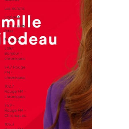
Les écrans
Scolaire
Temps des
fêtes
Balados
Salut
Bonjour -
chroniques
94,7 Rouge
FM -
chroniques
102,7
Rouge FM -
chroniques
96,9 -
Rouge FM -
Chroniques
105,3