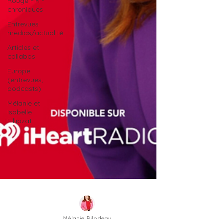
Rouge FM -
chroniques
Entrevues
médias/actualité
Articles et
collabos
Europe
(entrevues,
podcasts)
Mélanie et
Isabelle
Filliozat