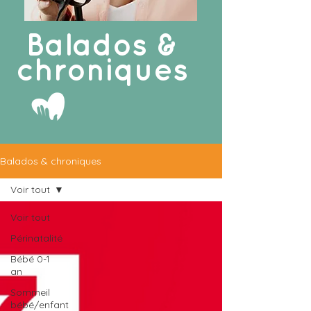
Balados &
chroniques
Balados & chroniques
Voir tout
Voir tout
Périnatalité
Bébé 0-1
an
Sommeil
bébé/enfant