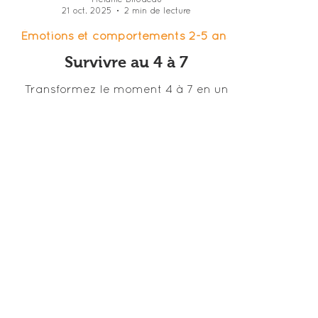
Mélanie Bilodeau
21 oct. 2025
2 min de lecture
Émotions et comportements 2-5 ans
Survivre au 4 à 7
Transformez le moment 4 à 7 en un
moment de connexion avec votre
enfant grâce à mes conseils simples et
efficaces.