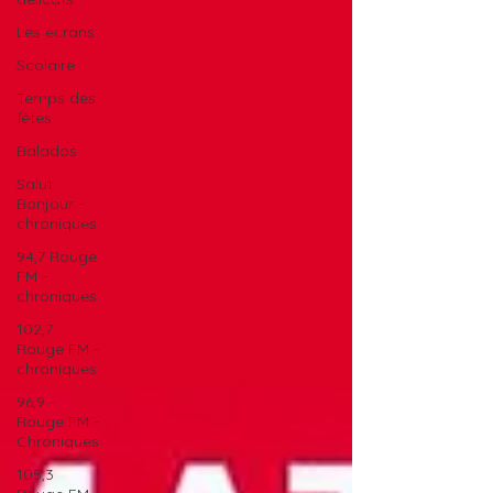
Les écrans
Scolaire
Temps des
fêtes
Balados
Salut
Bonjour -
chroniques
94,7 Rouge
FM -
chroniques
102,7
Rouge FM -
chroniques
96,9 -
Rouge FM -
Chroniques
105,3