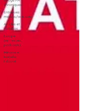
Rouge FM -
chroniques
Entrevues
médias/actualité
Articles et
collabos
Europe
(entrevues,
podcasts)
Mélanie et
Isabelle
Filliozat