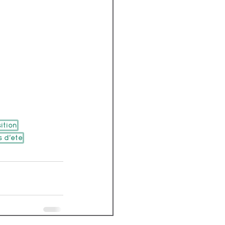
sition
 d'été