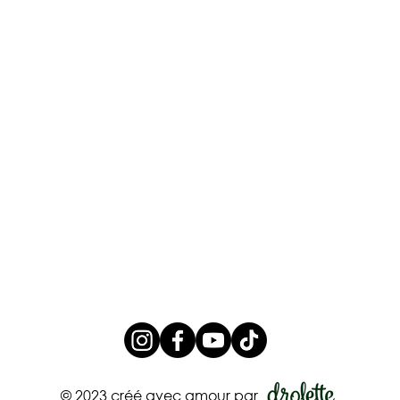
Le stress du retour au
La g
camp de jour
quoi
prév
© 2023 créé avec amour par