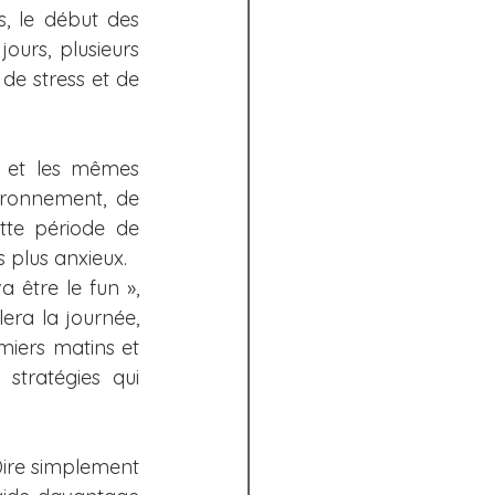
, le début des 
iques
urs, plusieurs 
e stress et de 
hroniques
 et les mêmes 
ronnement, de 
te période de 
s plus anxieux.
être le fun », 
era la journée, 
emiers matins et 
stratégies qui 
Dire simplement 