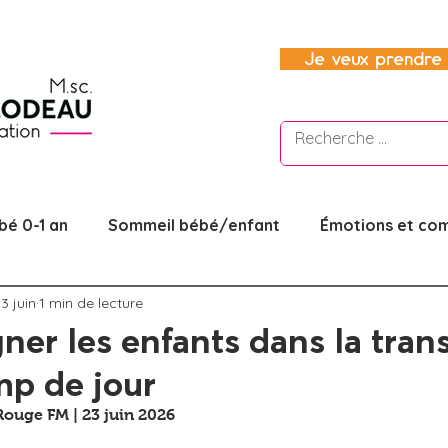
Je veux prendre 
bé 0-1 an
Sommeil bébé/enfant
Émotions et co
3 juin
1 min de lecture
ité/couple
Être parent
La parentalité sécurisan
r les enfants dans la trans
mp de jour
nfant
Autonomie et responsabilisation
Aborder l
Rouge FM | 23 juin 2026