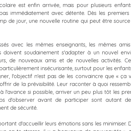
colaire est enfin arrivée, mais pour plusieurs enfants
Temps des fêtes
Balados
Salut Bonjour - chron
as immédiatement avec détente. Dès les premiers jo
de jour, une nouvelle routine qui peut être source d
102,7 Rouge FM - chroniques
96,9 - Rouge FM - C
ssés avec les mêmes enseignants, les mêmes amis
Entrevues médias/actualité
Articles et collabos
ts doivent soudainement s'adapter à un nouvel envi
s, de nouveaux amis et de nouvelles activités. Cet
 particulièrement insécurisante, surtout pour les enfant
)
Mélanie et Isabelle Filliozat
r, l'objectif n'est pas de les convaincre que « ça va 
offrir de la prévisibilité. Leur raconter à quoi ressembl
ux à l'avance si possible, arriver un peu plus tôt les pr
mps d'observer avant de participer sont autant de 
ent de sécurité.
ortant d'accueillir leurs émotions sans les minimiser. 