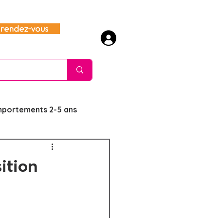
rendez-vous
mportements 2-5 ans
te
ition
es sujets délicats