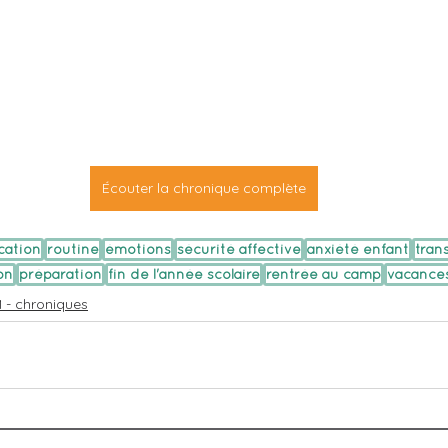
Écouter la chronique complète
cation
routine
émotions
sécurité affective
anxiété enfant
tran
on
préparation
fin de l'année scolaire
rentrée au camp
vacances
 - chroniques