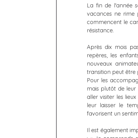
La fin de l'année s
Les écrans
Scolaire
vacances ne rime p
commencent le camp 
94,7 Rouge FM - chroniques
résistance.
Après dix mois pa
105,3 Rouge FM - chroniques
repères, les enfan
nouveaux animateur
transition peut être
Europe (entrevues, podcasts
Pour les accompagne
mais plutôt de leur 
aller visiter les lie
leur laisser le te
favorisent un sentim
Il est également imp