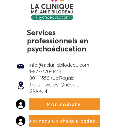
lissade estivale, c'est
Services
 et comment la
professionnels en
enir ?
psychoéducation
info@melaniebilodeau.com
1-877-370-4443
801- 1350 rue Royale
Trois-Rivières, Québec,
G9A 4J4
Mon compte
J'ai reçu un chèque-cadeau