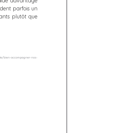
aide davantage 
dent parfois un 
nts plutôt que 
ode/bien-accompagner-nos-