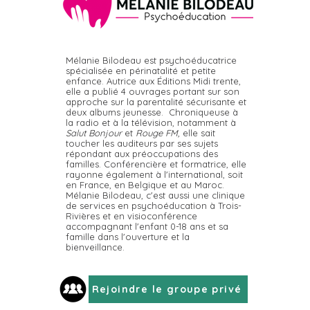
Mélanie Bilodeau est psychoéducatrice
Accompagner les enfants
spécialisée en périnatalité et petite
enfance. Autrice aux Éditions Midi trente,
plus sensibles à la fin des
elle a publié 4 ouvrages portant sur son
classes
approche sur la parentalité sécurisante et
deux albums jeunesse. Chroniqueuse à
la radio et à la télévision, notamment à
Salut Bonjour
et
Rouge FM,
elle sait
toucher les auditeurs par ses sujets
répondant aux préoccupations des
familles. Conférencière et formatrice, elle
rayonne également à l'international, soit
en France, en Belgique et au Maroc.
Mélanie Bilodeau, c'est aussi une clinique
de services en psychoéducation à Trois-
Rivières et en visioconférence
accompagnant l'enfant 0-18 ans et sa
famille dans l'ouverture et la
bienveillance.
Rejoindre le groupe privé