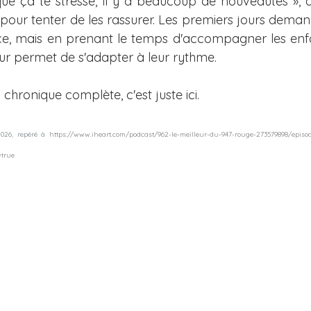
ue ça te stresse, il y a beaucoup de nouveautés », 
 pour tenter de les rassurer. Les premiers jours deman
ce, mais en prenant le temps d'accompagner les enfa
eur permet de s'adapter à leur rythme.
chronique complète, c'est juste ici. 
026, repéré à 
https://www.iheart.com/podcast/962-le-meilleur-du-947-rouge-273579898/epis
=true