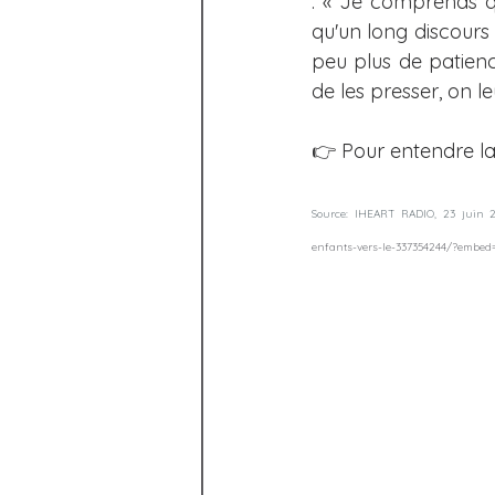
: « Je comprends q
qu'un long discours
peu plus de patien
de les presser, on l
👉 Pour entendre la 
Source: IHEART RADIO, 23 juin 2
enfants-vers-le-337354244/?embed