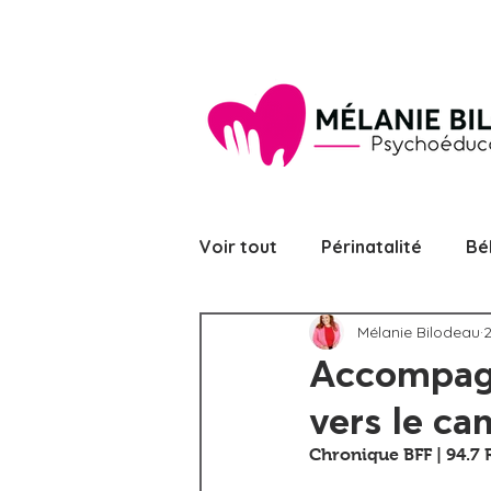
Voir tout
Périnatalité
Bé
Mélanie Bilodeau
2
Alimentation
Coparental
Accompagne
vers le ca
Confiance et estime de soi e
Chronique BFF | 94.7 