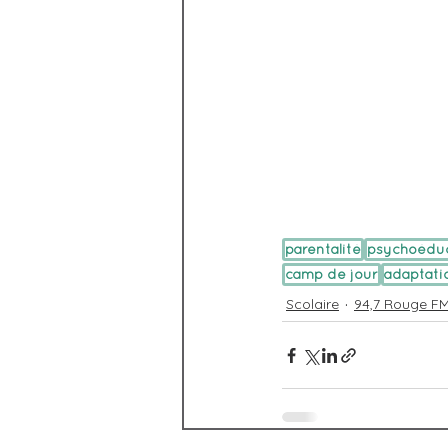
parentalité
psychoédu
camp de jour
adaptati
Scolaire
94,7 Rouge FM