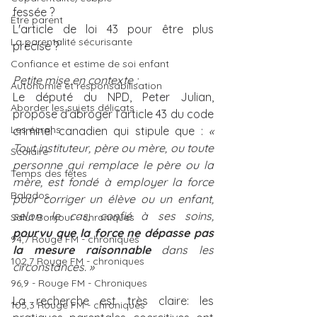
fessée ? 
Être parent
L'article de loi 43 pour être plus 
La parentalité sécurisante
précise ? 
Confiance et estime de soi enfant
Petite mise en contexte :
Autonomie et responsabilisation
Le député du NPD, Peter Julian, 
Aborder les sujets délicats
propose d’abroger l’article 43 du code 
Les écrans
criminel canadien qui stipule que : 
« 
Tout instituteur, père ou mère, ou toute 
Scolaire
personne qui remplace le père ou la 
Temps des fêtes
mère, est fondé à employer la force 
Balados
pour corriger un élève ou un enfant, 
selon le cas, confié à ses soins,
Salut Bonjour - chroniques
pourvu que la force ne dépasse pas 
94,7 Rouge FM - chroniques
la mesure raisonnable
 dans les 
102,7 Rouge FM - chroniques
circonstances. »
96,9 - Rouge FM - Chroniques
La recherche est très claire: les 
105,3 Rouge FM - chroniques