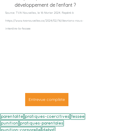
développement de l’enfant ?
Source: TVA Nouvelles, le 16 février 2024. Repéré à  
https://www.tvanouvelles.ca/2024/02/16/devrions-nous-
interdire-la-fessee
Entrevue complète
parentalité
pratiques-coercitives
fessée
punition
pratiques-parentales
punition-corporelle
débat