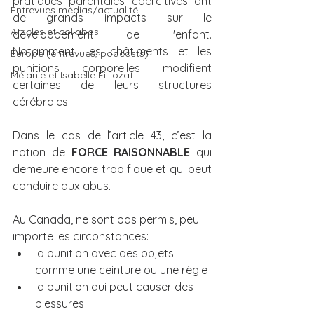
pratiques parentales coercitives ont 
Entrevues médias/actualité
de grands impacts sur le 
Articles et collabos
développement de l'enfant. 
Notamment, les châtiments et les 
Europe (entrevues, podcasts)
punitions corporelles modifient 
Mélanie et Isabelle Filliozat
certaines de leurs structures 
cérébrales.
Dans le cas de l’article 43, c’est la 
notion de 
FORCE RAISONNABLE
 qui 
demeure encore trop floue et qui peut 
conduire aux abus.
Au Canada, ne sont pas permis, peu 
importe les circonstances:
la punition avec des objets 
comme une ceinture ou une règle
la punition qui peut causer des 
blessures