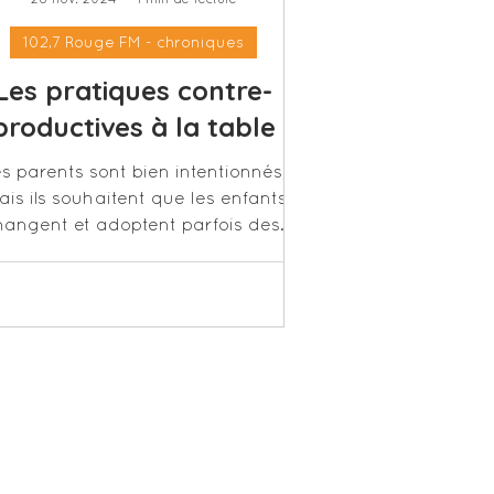
102,7 Rouge FM - chroniques
Les pratiques contre-
productives à la table
s parents sont bien intentionnés,
is ils souhaitent que les enfants
angent et adoptent parfois des
pratiques contre-productives