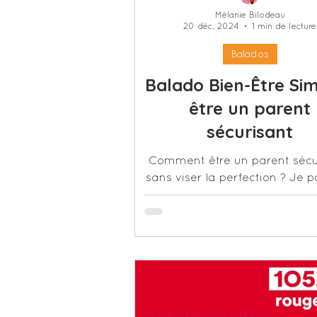
Mélanie Bilodeau
20 déc. 2024
1 min de lecture
Europe (entrevues, podca
Balados
Balado Bien-Être Sim
être un parent
sécurisant
Comment être un parent sécu
sans viser la perfection ? Je 
mes conseils bienveillants et c
dans cet épisode inspirant