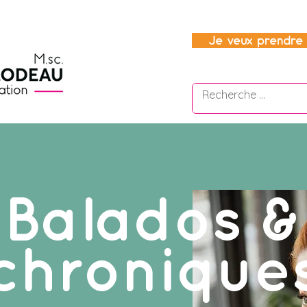
Je veux prendre 
Balados &
chronique