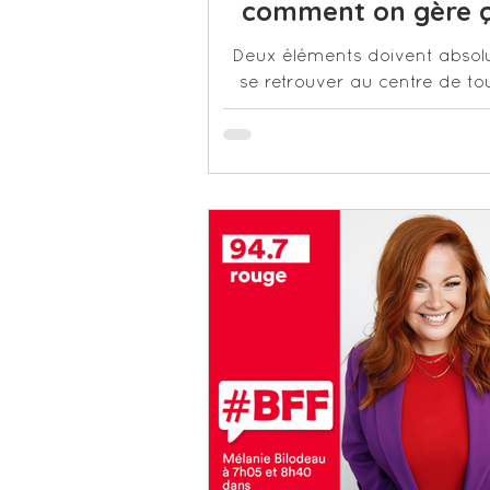
comment on gère ç
Deux éléments doivent abso
se retrouver au centre de tou
repas : le PLAISIR et la CONF