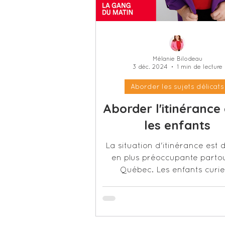
Mélanie Bilodeau
3 déc. 2024
1 min de lecture
Aborder les sujets délicats
Aborder l'itinérance
les enfants
La situation d'itinérance est 
en plus préoccupante parto
Québec. Les enfants curi
souhaitent savoir de quoi il e