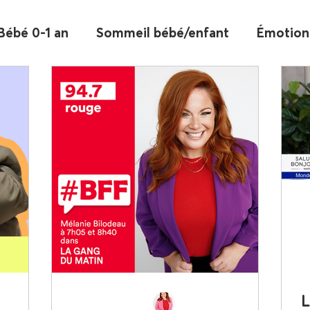
Bébé 0-1 an
Sommeil bébé/enfant
Émotion
talité/couple
Être parent
La parentalité s
oi enfant
Autonomie et responsabilisation
Temps des fêtes
Balados
Salut Bonjour 
ues
102,7 Rouge FM - chroniques
96,9 - Ro
L
ques
Entrevues médias/actualité
Articles e