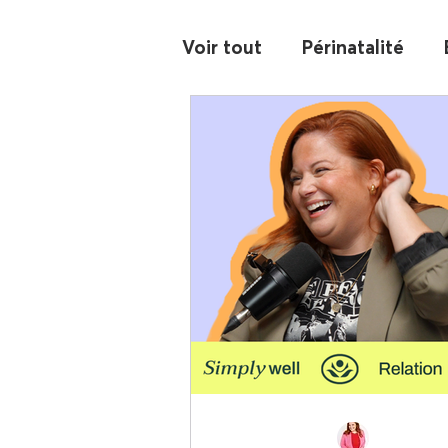
Voir tout
Périnatalité
Alimentation
Coparen
Confiance et estime de s
Les écrans
Scolaire
94,7 Rouge FM - chroniq
105,3 Rouge FM - chroni