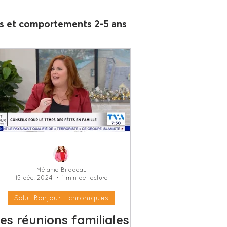
s et comportements 2-5 ans
écurisante
Aborder les sujets délicats
- chroniques
Mélanie Bilodeau
15 déc. 2024
1 min de lecture
uge FM - Chroniques
Salut Bonjour - chroniques
es réunions familiales
t collabos