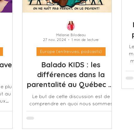
Mélanie Bilodeau
27 nov. 2024
1 min de lecture
Le
Europe (entrevues, podcasts)
ma
m
 avec
Balado KIDS : les
différences dans la
parentalité au Québec et
de plus
en France
ut au
Le but de cette discussion est de
eux
comprendre en quoi nous sommes
n est.
différents, de par notre éducation,
notre vision et nos croyances.