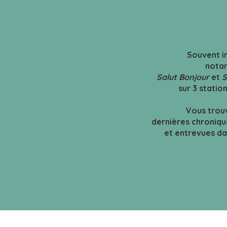
Souvent in
notam
Salut Bonjour
et
S
sur 3 statio
Vous trou
dernières chroniqu
et entrevues dan