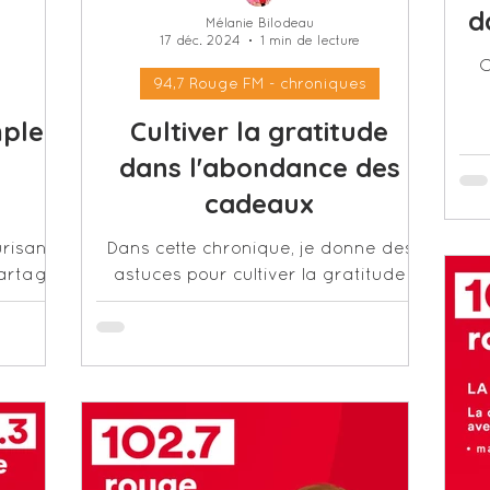
d
Mélanie Bilodeau
17 déc. 2024
1 min de lecture
C
sts)
Mélanie et Isabelle Filliozat
94,7 Rouge FM - chroniques
ple :
Cultiver la gratitude
dans l'abondance des
cadeaux
risant
Dans cette chronique, je donne des
partage
astuces pour cultiver la gratitude
oncrets
dans l'abondance des cadeaux
 !